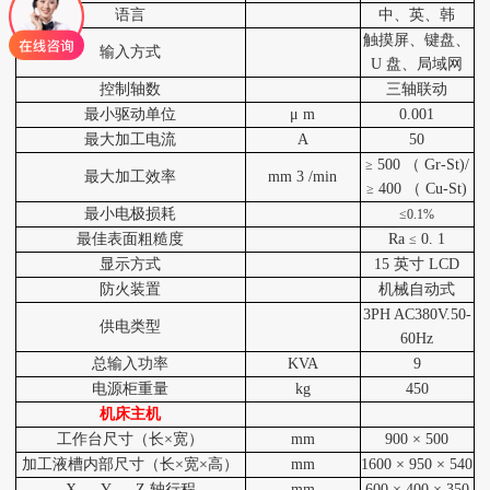
语言
中、英、韩
触摸屏、键盘、
输入方式
U
盘、局域网
控制轴数
三轴联动
最小驱动单位
μ
m
0.001
最大加工电流
A
50
500
（
Gr-St)/
≥
最大加工效率
mm
3
/min
400
（
Cu-St)
≥
最小电极损耗
≤0.1%
最佳表面粗糙度
Ra
0.
1
≤
显示方式
15
英寸
LCD
防火装置
机械自动式
3PH AC380V.50-
供电类型
60Hz
总输入功率
KVA
9
电源柜重量
kg
450
机床主机
工作台尺寸（长×宽）
mm
900
×
500
加工液槽内部尺寸（长×宽×高）
mm
1600
×
950
×
540
X
、
Y
、
Z
轴行程
mm
600
×
400
×
350