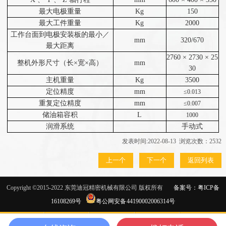
最大电极重量
Kg
150
最大工件重量
Kg
2000
工作台面到电极安装板的最小／
mm
320/670
最大距离
2760
×
2730
×
25
整机外形尺寸（长×宽×高）
mm
30
主机重量
Kg
3500
定位精度
mm
≤0.013
重复定位精度
mm
≤0.007
储油箱容积
L
1000
润滑系统
手动式
发表时间:2022-08-13 浏览次数：2532
上一个
下一个
返回列表
Copyright ©2015-2022
东莞迪冠精密机械有限公司 版权所有
备案号：
粤ICP备
16108269号
粤公网安备 44190002006314号