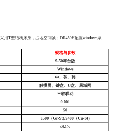
采用
T
型结构床身，占地空间紧；
DR450H
配置
windows
系
规格与参数
S-50
琴台版
Windows
中、英、韩
触摸屏、键盘、U盘、局域网
三轴联动
0.001
50
500
（Gr-St)/
400
（C
u-St)
≥
≥
≤0.1%