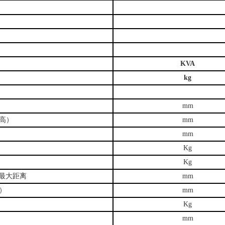
KVA
kg
mm
高）
mm
mm
Kg
Kg
最大距离
mm
）
mm
Kg
mm