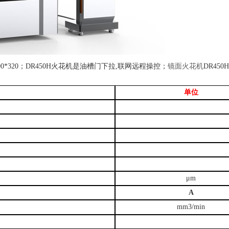
00*320
；
DR450H
火花机是油槽门下拉
,
联网远程操控；
镜面火花机
DR450H
单位
μm
A
mm3/min