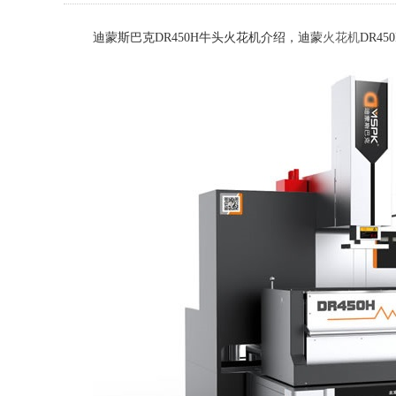
迪蒙斯巴克
DR450H
牛头火花机介绍，迪蒙
火花机
DR45