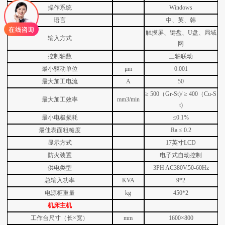
操作系统
Windows
语言
中、英、韩
触摸屏、键盘、U盘、局域
输入方式
网
控制轴数
三轴联动
最小驱动单位
μm
0.001
最大加工电流
A
50
≥
500（Gr-St)/
≥
400（Cu-S
最大加工效率
mm3/min
t)
最小电极损耗
≤0.1%
最佳表面粗糙度
Ra
≤
0.2
显示方式
17英寸LCD
防火装置
电子式自动控制
供电类型
3PH AC380V.50-60Hz
总输入功率
KVA
9*2
电源柜重量
kg
450*2
机床主机
工作台尺寸（长×宽）
mm
1600×800