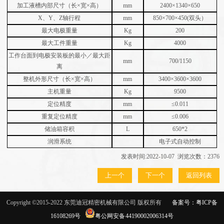
加工液槽内部尺寸（长×宽×高）
mm
2400×1340×650
X、Y、Z轴行程
mm
850×700×450(双头）
最大电极重量
Kg
200
最大工件重量
Kg
4000
工作台面到电极安装板的最小／最大距
mm
700/1150
离
整机外形尺寸（长×宽×高）
mm
3400×3600×3600
主机重量
Kg
9500
定位精度
mm
≤0.011
重复定位精度
mm
≤0.006
储油箱容积
L
650*2
润滑系统
电子式自动控制
发表时间:2022-10-07 浏览次数：2376
上一个
下一个
返回列表
Copyright ©2015-2022
东莞迪冠精密机械有限公司 版权所有
备案号：
粤ICP备
16108269号
粤公网安备 44190002006314号