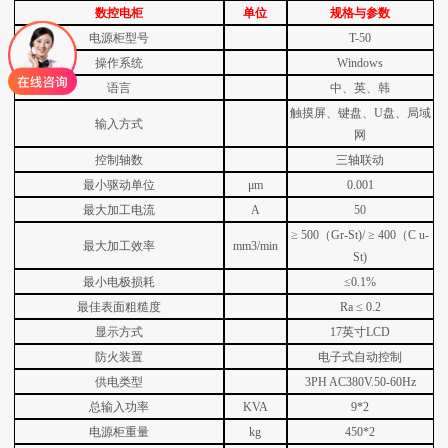
数控电柜
单位
规格与参数
电源柜型号
T-50
操作系统
Windows
语言
中、英、韩
触摸屏、键盘、U盘、局域
输入方式
网
控制轴数
三轴联动
最小驱动单位
μm
0.001
最大加工电流
A
50
≥
500（Gr-St)/
≥
400（C
u-
最大加工效率
mm3/min
St)
最小电极损耗
≤0.1%
最佳表面粗糙度
Ra
≤
0.2
显示方式
17英寸LCD
防火装置
电子式自动控制
供电类型
3PH AC380V.50-60Hz
总输入功率
KVA
9*2
电源柜重量
kg
450*2