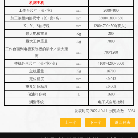
机床主机
工作台尺寸（长×宽）
mm
2000×900
加工液槽内部尺寸（长×宽×高）
mm
3500×1800×650
X、Y、Z轴行程
mm
1200×700×500(双头）
最大电极重量
Kg
200
最大工件重量
Kg
7000
工作台面到电极安装板的最小／最大距
mm
700/1200
离
整机外形尺寸（长×宽×高）
mm
4100×4200×3600
主机重量
Kg
16700
定位精度
mm
≤0.013
重复定位精度
mm
≤0.008
储油箱容积
L
1600
润滑系统
电子式自动控制
发表时间:2022-10-11 浏览次数：3934
上一个
下一个
返回列表